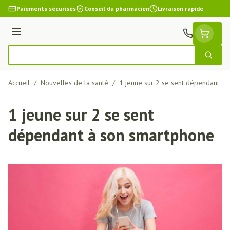
Aller au contenu
Paiements sécurisés
Conseil du pharmacien
Livraison rapide
Menu
Cherch
Rechercher
Accueil
/
Nouvelles de la santé
/
1 jeune sur 2 se sent dépendant à
1 jeune sur 2 se sent
dépendant à son smartphone