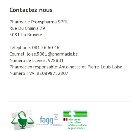
Contactez nous
Piluliers et acc
Cheveux
Pharmacie Proxypharma SPRL
Rue Du Chainia 79
Soins du visage
5081
La Bruyère
Taches de pigme
Téléphone:
081 56 60 46
Peau sensible - p
Courriel:
loise.5081@
pharmacie.be
Numéro de licence:
928801
Peau mixte
Pharmacien responsable:
Antoinette et Pierre-Louis Loise
Peau terne
Numéro TVA:
BE0898752807
Afficher plus
Ronflement