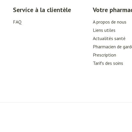
Service à la clientèle
Votre pharma
essoires
Masques chirurgique
FAQ
A propos de nous
Compléments
Répulsifs an
Liens utiles
nutritionnels
Actualités santé
ntation
Pharmacien de gard
eau irritée
Prescription
Tarifs des soins
Autobronzants
Rasage