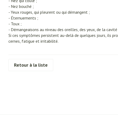
- Nez qui coule ;
Crème, gel et sp
crevasses
Oxygène
- Nez bouché ;
- Yeux rouges, qui pleurent ou qui démangent ;
Ampoules
- Éternuements ;
Callosités
- Toux ;
Système respir
- Démangeaisons au niveau des oreilles, des yeux, de la cavité
Cors
Si ces symptômes persistent au-delà de quelques jours, ils pr
cernes, fatigue et irritabilité.
Afficher plus
Muscles et arti
Aiguilles et se
Seringues
Spécifiquement
Retour à la liste
Infections
hommes
Solution injecta
Soins du corps
Aiguilles
Déodorants
Aiguilles stylo
Poux
Soins du visage
Afficher plus
Diagnostiques