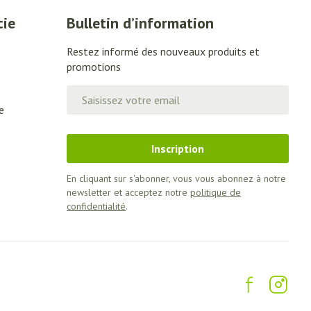
Afficher plus
cie
Bulletin d’information
Restez informé des nouveaux produits et
promotions
ti-insectes
Senteur
Adresse mail
e
Inscription
En cliquant sur s'abonner, vous vous abonnez à notre
newsletter et acceptez notre
politique de
confidentialité
.
CBD