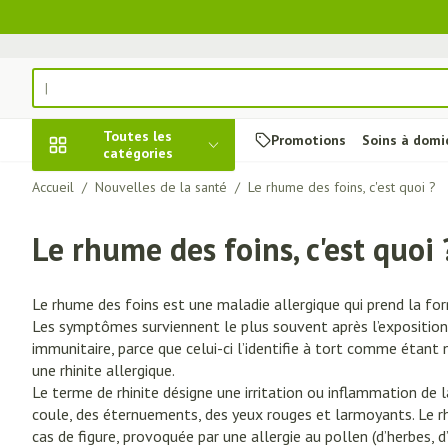
Aller au contenu
Rechercher
Toutes les
Promotions
Soins à domi
catégories
Accueil
/
Nouvelles de la santé
/
Le rhume des foins, c'est quoi ?
Promotions
Le rhume des foins, c'est quoi 
Beauté, soins et
Soins du cuir c
Minceur
Grossesse
Mémoire
Aromathérapie
Lentilles et lu
Insectes
Système gastr
hygiène
des cheveux
intestinal
Afficher le sous-menu pour la ca
Substituts de re
Lingerie de mate
Diffuseur
Produits pour len
Soins des piqûres
Le rhume des foins est une maladie allergique qui prend la for
Peignes - démêle
Antiacides
Régime, alimentation &
Sexualité
Réducteur d'appé
Allaitement
Huiles essentiel
Lunettes
Anti Insectes
Les symptômes surviennent le plus souvent après l’exposition
vitamines
Irritation du cuir
Foie, vésicule bil
Afficher le sous-menu pour la c
immunitaire, parce que celui-ci l’identifie à tort comme étant 
Ventre plat
Soins du corps
Complexe - comb
Pince tiques
cheveux abîmés
pancréas
une rhinite allergique.
Brûleurs de grai
Vitamines et c
Jambes lourde
Grossesse et enfants
Le terme de rhinite désigne une irritation ou inflammation de
Produits coiffan
Nausées vomiss
nutritionnels
Afficher le sous-menu pour la ca
coule, des éternuements, des yeux rouges et larmoyants. Le rhu
spray
Afficher plus
Laxatifs
cas de figure, provoquée par une allergie au pollen (d’herbes, 
Oligo-élément
Chiens
Afficher plus
Vitalité 50+