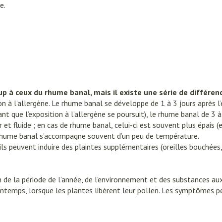
ux
e.
Afficher plus
tégorie Vitalité 50+
e
Soins des plaies
Premiers so
es
ts
Homéopathie
Muscles et articulations
Humeur et s
atégorie Naturopathie
Feutre
Podologie
Yeux
Nez
Nez
Yeux
Gants
Cold - Hot th
Oreilles
Yeux
égorie Soins à domicile et premiers soins
Anti-infectieux
Tablettes
chaud/froid
Spray
Lavage ocula
Cicatrisants
Antiallergiques et anti-
Sprays - gou
 ceux du rhume banal, mais il existe une série de différenc
Boîtes à pa
électriques
inflammatoires
Collyre
tégorie Animaux et insectes
Brûlures
u plumage
Accessoires
 à l’allergène. Le rhume banal se développe de 1 à 3 jours après l’e
e - antiviraux
Dispositifs 
 que l’exposition à l’allergène se poursuit), le rhume banal de 3 à 
dentaires - fil
Décongestionnnants
Crème - gel
Afficher plus
t fluide ; en cas de rhume banal, celui-ci est souvent plus épais (e
atégorie Médicaments
Afficher plus
Glaucome
Yeux secs
e rhume banal s’accompagne souvent d’un peu de température.
ires
ls peuvent induire des plaintes supplémentaires (oreilles bouchées,
Afficher plus
e et
Diabète
Stomie
e la période de l’année, de l’environnement et des substances auxqu
Glucomètre
Poche stomi
s
Coeur et système
Diluant et 
rintemps, lorsque les plantes libèrent leur pollen. Les symptômes pe
l
vasculaire
sang
s
Ongles
Protection s
Bandelettes de test et
Plaque stom
sol
aiguilles
sités et
Vernis à ongles
Après-soleil