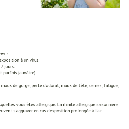
ins
Tests de diagnostic
tress
Puces et tiques
Alcootest
Gorge et bouche
Oreilles
érapie -
Tensiomètre
Bouche, gueule ou bec
Comprimés à sucer
ire
Bouchons d'oreilles
Test de cholestérol
ttes
Spray - solution
es :
nsements
Nettoyage des oreilles
Cardiofréquencemètre
xposition à un virus.
médicaux
7 jours.
Gouttes auriculaires
Afficher plus
t parfois jaunâtre).
 maux de gorge, perte d’odorat, maux de tête, cernes, fatigue,
Matériel paramédical
elles vous êtes allergique. La rhinite allergique saisonnière
e
Respiration et oxygène
coagulant du
Hémorroïdes
uvent s’aggraver en cas d’exposition prolongée à l’air
olaire
Hygiène
ie
Salle de bains
Bain et douche