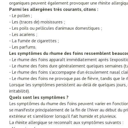
Soins des cheve
organiques peuvent également provoquer une rhinite allergiqu
Afficher plus
Afficher le sous-menu pour la ca
Parmi les allergènes très courants, citons :
Afficher plus
Naturopathie
- Le pollen ;
Soins à domicil
Huiles végétal
Griffes et sabo
Afficher le sous-menu pour la c
- Les (traces de) moisissures ;
- Les poils ou pellicules d’animaux domestiques ;
Piles
Peau
Soins à domicile et
- Les acariens ;
Bouche
premiers soins
Accessoires
Digestion
Afficher le sous-menu pour la cat
Désinfecter
- La fumée de cigarettes ;
Bouche sèche
- Les parfums.
Matériel stérile
Mycoses
Animaux et insectes
Les symptômes du rhume des foins ressemblent beaucoup à
Brosses à dents 
Afficher le sous-menu pour la ca
Pelage, peau o
- Le rhume des foins apparaît immédiatement après l’exposition
Boutons de fièvr
- Le rhume des foins dure généralement quelques semaines (tant
Accessoires inter
Médicaments
Anti-prurigneux
- Le rhume des foins s’accompagne d’un écoulement nasal clair e
dentaire
Afficher le sous-menu pour la c
- Le rhume des foins ne provoque pas de fièvre, tandis que l
Prothèses denta
Lorsque les symptômes persistent au-delà de quelques jours, i
irritabilité).
Afficher plus
Quels sont les symptômes ?
Aérosolthérapi
oxygène
Les symptômes du rhume des foins peuvent varier en fonction d
Jambes lourde
se manifeste principalement de la fin de l’hiver au début du p
appareils aéroso
Pieds et jambe
extérieur et s’améliorer lorsqu’il fait humide et pluvieux.
Tablettes
La rhinite allergique se reconnaît aux symptômes suivants :
Accessoires aéro
Pieds secs, callo