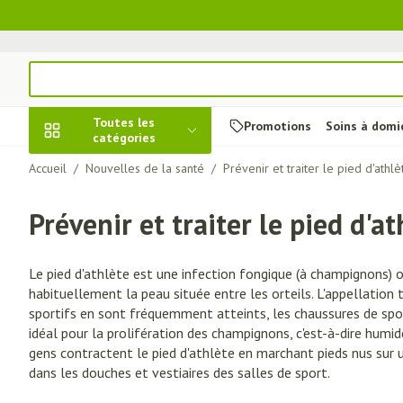
Aller au contenu
Rechercher
Toutes les
Promotions
Soins à domi
catégories
Accueil
/
Nouvelles de la santé
/
Prévenir et traiter le pied d'athlè
Promotions
Prévenir et traiter le pied d'at
Beauté, soins et
Soins du cuir c
Minceur
Grossesse
Mémoire
Aromathérapie
Lentilles et lu
Insectes
Système gastr
hygiène
des cheveux
intestinal
Afficher le sous-menu pour la ca
Substituts de re
Lingerie de mate
Diffuseur
Produits pour len
Soins des piqûres
Le pied d'athlète est une infection fongique (à champignons)
Peignes - démêle
Antiacides
Régime, alimentation &
Sexualité
Réducteur d'appé
Allaitement
Huiles essentiel
Lunettes
Anti Insectes
habituellement la peau située entre les orteils. L'appellation t
vitamines
Irritation du cuir
Foie, vésicule bil
Afficher le sous-menu pour la c
sportifs en sont fréquemment atteints, les chaussures de spo
Ventre plat
Soins du corps
Complexe - comb
Pince tiques
cheveux abîmés
pancréas
idéal pour la prolifération des champignons, c'est-à-dire humi
Brûleurs de grai
Vitamines et c
Jambes lourde
Grossesse et enfants
gens contractent le pied d'athlète en marchant pieds nus sur u
Produits coiffan
Nausées vomiss
nutritionnels
Afficher le sous-menu pour la ca
dans les douches et vestiaires des salles de sport.
spray
Afficher plus
Laxatifs
Oligo-élément
Chiens
Afficher plus
Vitalité 50+