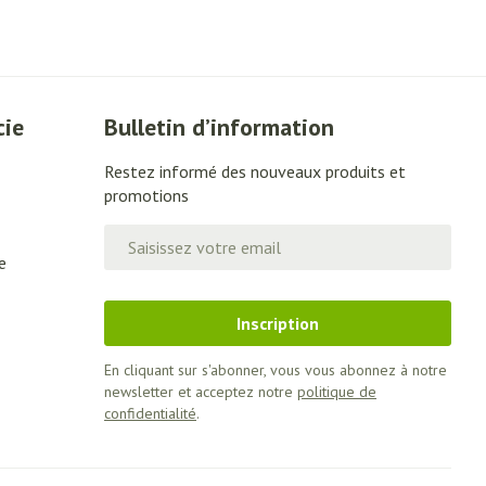
Lit
Escarres
Afficher plus
e
Voies urinaires
u soleil
cie
Bulletin d’information
Restez informé des nouveaux produits et
nxiété et
Arrêter de fumer
promotions
 orthopédie:
Instruments
Adresse mail
rthopédiques
t hygiène
Démaquillage et
e
Médicaments anti-
nettoyage
tumoraux
Inscription
 et contraception
Lait, gel, huile et crème de
nettoyage
time
En cliquant sur s'abonner, vous vous abonnez à notre
Anesthésie
Tonic - lotion
ieds
newsletter et acceptez notre
politique de
confidentialité
.
Eau micellaire
ie
Médications diverses
Yeux