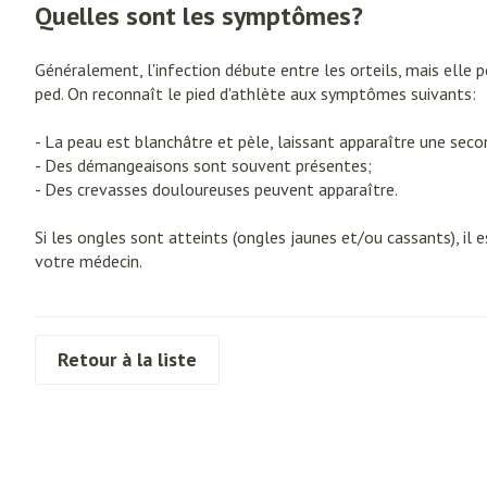
Soins des cheve
Quelles sont les symptômes?
Afficher plus
Afficher le sous-menu pour la ca
Afficher plus
Naturopathie
Soins à domicil
Huiles végétal
Griffes et sabo
Généralement, l'infection débute entre les orteils, mais elle p
Afficher le sous-menu pour la c
ped. On reconnaît le pied d'athlète aux symptômes suivants:
Piles
Peau
Soins à domicile et
Bouche
premiers soins
- La peau est blanchâtre et pèle, laissant apparaître une sec
Accessoires
Digestion
Afficher le sous-menu pour la cat
Désinfecter
- Des démangeaisons sont souvent présentes;
Bouche sèche
Matériel stérile
- Des crevasses douloureuses peuvent apparaître.
Mycoses
Animaux et insectes
Brosses à dents 
Afficher le sous-menu pour la ca
Pelage, peau o
Boutons de fièvr
Si les ongles sont atteints (ongles jaunes et/ou cassants), il 
Accessoires inter
Médicaments
votre médecin.
Anti-prurigneux
dentaire
Afficher le sous-menu pour la c
Prothèses denta
Afficher plus
Retour à la liste
Aérosolthérapi
oxygène
Jambes lourde
appareils aéroso
Pieds et jambe
Tablettes
Accessoires aéro
Pieds secs, callo