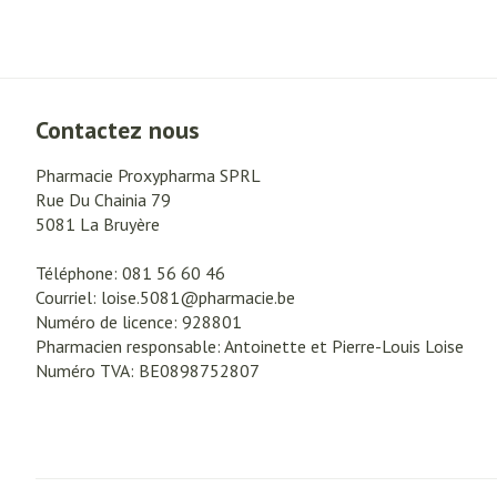
Crème, gel et sp
crevasses
Oxygène
Ampoules
Callosités
Système respir
Contactez nous
Cors
Afficher plus
Pharmacie Proxypharma SPRL
Muscles et arti
Rue Du Chainia 79
Aiguilles et se
5081
La Bruyère
Seringues
Spécifiquement
Téléphone:
081 56 60 46
Infections
hommes
Courriel:
loise.5081@
pharmacie.be
Solution injecta
Numéro de licence:
928801
Soins du corps
Aiguilles
Pharmacien responsable:
Antoinette et Pierre-Louis Loise
Numéro TVA:
BE0898752807
Déodorants
Aiguilles stylo
Poux
Soins du visage
Afficher plus
Diagnostiques