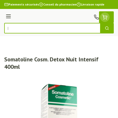
Aller au contenu
Paiements sécurisés
Conseil du pharmacien
Livraison rapide
Menu
Cherch
Rechercher
Somatoline Cosm. Detox Nuit Intensif
400ml