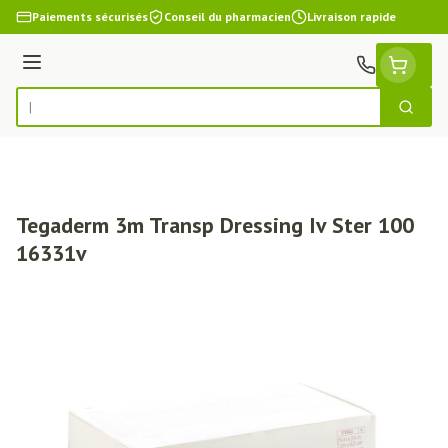
Aller au contenu
Paiements sécurisés
Conseil du pharmacien
Livraison rapide
Menu
Cherch
Rechercher
Tegaderm 3m Transp Dressing Iv Ster 100
16331v