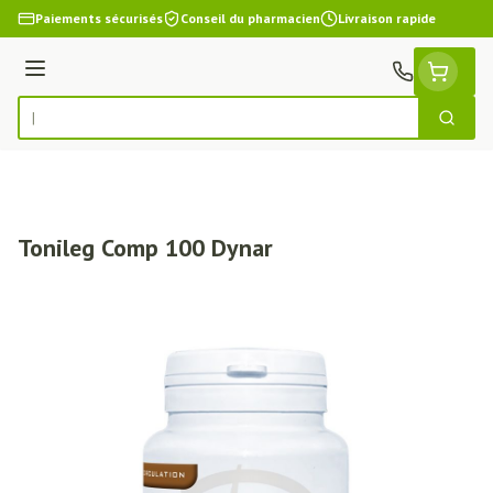
Aller au contenu
Paiements sécurisés
Conseil du pharmacien
Livraison rapide
Menu
Cherch
Rechercher
Tonileg Comp 100 Dynar