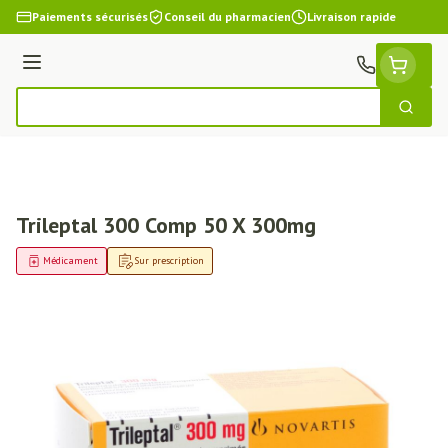
Aller au contenu
Paiements sécurisés
Conseil du pharmacien
Livraison rapide
Menu
Cherch
Rechercher
Trileptal 300 Comp 50 X 300mg
Médicament
Sur prescription