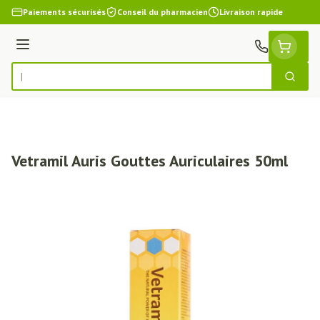
Aller au contenu
Paiements sécurisés
Conseil du pharmacien
Livraison rapide
Menu
Cherch
Rechercher
Vetramil Auris Gouttes Auriculaires 50ml