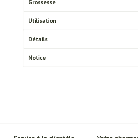
Grossesse
essoires
Masques chirurgique
Utilisation
Compléments
Répulsifs an
nutritionnels
Détails
ntation
eau irritée
Notice
Autobronzants
Rasage