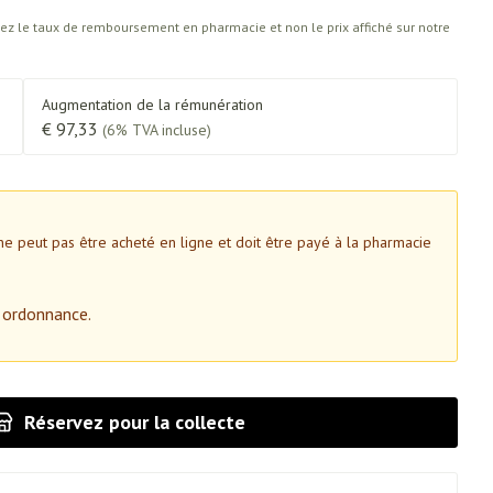
z le taux de remboursement en pharmacie et non le prix affiché sur notre
ins
Tests de diagnostic
tress
Puces et tiques
Augmentation de la rémunération
Alcootest
Gorge et bouche
€ 97,33
(6% TVA incluse)
Oreilles
érapie -
Tensiomètre
Bouche, gueule ou bec
Comprimés à sucer
ire
Bouchons d'oreilles
Test de cholestérol
ttes
Spray - solution
nsements
Nettoyage des oreilles
Cardiofréquencemètre
e peut pas être acheté en ligne et doit être payé à la pharmacie
médicaux
Gouttes auriculaires
Afficher plus
 ordonnance.
Matériel paramédical
e
Réservez
pour la collecte
Respiration et oxygène
coagulant du
Hémorroïdes
olaire
Hygiène
ie
Salle de bains
Bain et douche