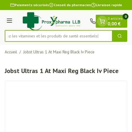
Diapositive 1 de 1
Aller au contenu
Paiements sécurisés
Conseil du pharmacien
Livraison rapide
0
0 articles
Menu
0,00 €
uvrez les vitamines et les produits de santé essentiels
Cherch
Rechercher
Accueil
/
Jobst Ultras 1 At Maxi Reg Black Iv Piece
Jobst Ultras 1 At Maxi Reg Black Iv Piece