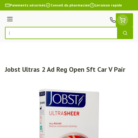
Aller au contenu
Paiements sécurisés
Conseil du pharmacien
Livraison rapide
Menu
Cherch
Rechercher
Jobst Ultras 2 Ad Reg Open Sft Car V Pair