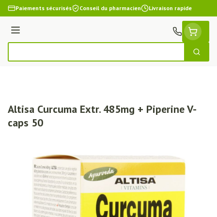
Aller au contenu
Paiements sécurisés
Conseil du pharmacien
Livraison rapide
Menu
Cherch
Rechercher
Altisa Curcuma Extr. 485mg + Piperine V-
caps 50