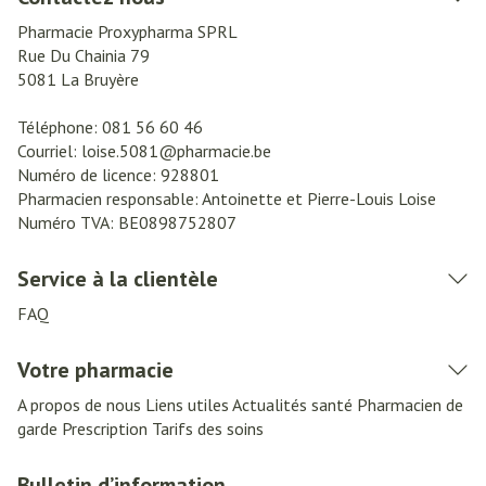
Pharmacie Proxypharma SPRL
Rue Du Chainia 79
5081
La Bruyère
Téléphone:
081 56 60 46
Courriel:
loise.5081@
pharmacie.be
Numéro de licence:
928801
Pharmacien responsable:
Antoinette et Pierre-Louis Loise
Numéro TVA:
BE0898752807
Service à la clientèle
FAQ
Votre pharmacie
A propos de nous
Liens utiles
Actualités santé
Pharmacien de
garde
Prescription
Tarifs des soins
Bulletin d’information