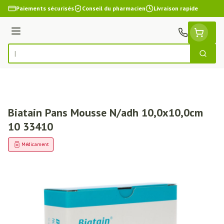
Aller au contenu
Paiements sécurisés
Conseil du pharmacien
Livraison rapide
Menu
Cherch
Rechercher
Biatain Pans Mousse N/adh 10,0x10,0cm
10 33410
Médicament