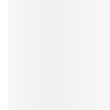
Piluliers et acc
Cheveux
Soins du visage
Taches de pigme
Peau sensible - p
Peau mixte
Peau terne
Afficher plus
Ronflement