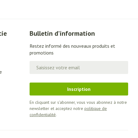
Lit
Escarres
Afficher plus
e
Voies urinaires
u soleil
cie
Bulletin d’information
Restez informé des nouveaux produits et
nxiété et
Arrêter de fumer
promotions
 orthopédie:
Instruments
Adresse mail
rthopédiques
e
t hygiène
Démaquillage et
Médicaments anti-
nettoyage
tumoraux
Inscription
 et contraception
Lait, gel, huile et crème de
nettoyage
En cliquant sur s'abonner, vous vous abonnez à notre
time
Anesthésie
newsletter et acceptez notre
politique de
Tonic - lotion
ieds
confidentialité
.
Eau micellaire
ie
Médications diverses
Yeux