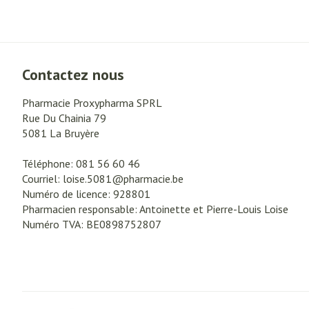
Crème, gel et sp
crevasses
Oxygène
Ampoules
Callosités
Système respir
Contactez nous
Cors
Pharmacie Proxypharma SPRL
Afficher plus
Muscles et arti
Rue Du Chainia 79
5081
La Bruyère
Aiguilles et se
Téléphone:
081 56 60 46
Seringues
Spécifiquement
Courriel:
loise.5081@
pharmacie.be
Infections
hommes
Solution injecta
Numéro de licence:
928801
Soins du corps
Pharmacien responsable:
Antoinette et Pierre-Louis Loise
Aiguilles
Numéro TVA:
BE0898752807
Déodorants
Aiguilles stylo
Poux
Soins du visage
Afficher plus
Diagnostiques