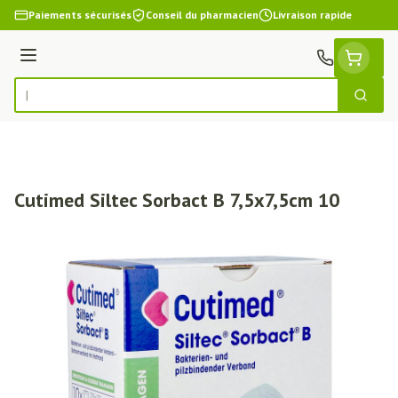
Aller au contenu
Paiements sécurisés
Conseil du pharmacien
Livraison rapide
Menu
Cherch
Rechercher
Cutimed Siltec Sorbact B 7,5x7,5cm 10