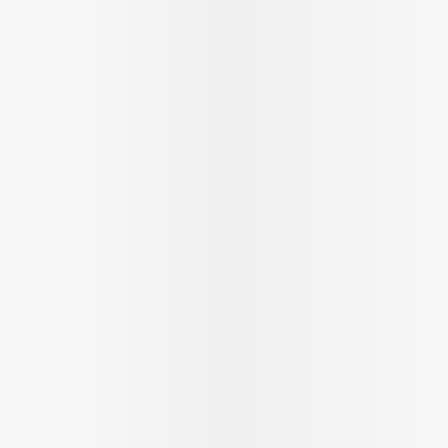
essoires
Masques chirurgique
Compléments
Répulsifs an
nutritionnels
ntation
eau irritée
Autobronzants
Rasage