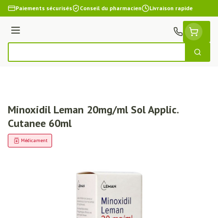
Aller au contenu
Paiements sécurisés
Conseil du pharmacien
Livraison rapide
Menu
Cherch
Rechercher
Minoxidil Leman 20mg/ml Sol Applic.
Cutanee 60ml
Médicament