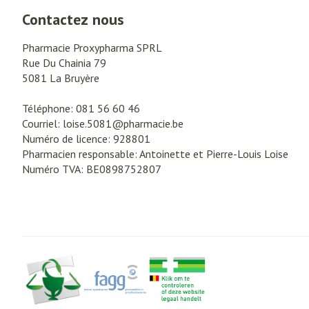
Crème, gel et sp
crevasses
Oxygène
Contactez nous
Ampoules
Pharmacie Proxypharma SPRL
Callosités
Rue Du Chainia 79
Système respir
5081
La Bruyère
Cors
Afficher plus
Téléphone:
081 56 60 46
Muscles et arti
Courriel:
loise.5081@
pharmacie.be
Aiguilles et se
Numéro de licence:
928801
Pharmacien responsable:
Antoinette et Pierre-Louis Loise
Seringues
Spécifiquement
Numéro TVA:
BE0898752807
Infections
hommes
Solution injecta
Soins du corps
Aiguilles
Déodorants
Aiguilles stylo
Poux
Soins du visage
Afficher plus
Diagnostiques