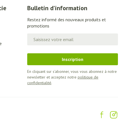
Lit
cie
Bulletin d’information
Escarres
Restez informé des nouveaux produits et
Afficher plus
promotions
e
Voies urinaires
u soleil
Adresse mail
e
nxiété et
Arrêter de fumer
 orthopédie:
Instruments
Inscription
rthopédiques
t hygiène
Démaquillage et
En cliquant sur s'abonner, vous vous abonnez à notre
Médicaments anti-
nettoyage
newsletter et acceptez notre
politique de
tumoraux
confidentialité
.
 et contraception
Lait, gel, huile et crème de
nettoyage
time
Anesthésie
Tonic - lotion
ieds
Eau micellaire
ie
Médications diverses
Yeux