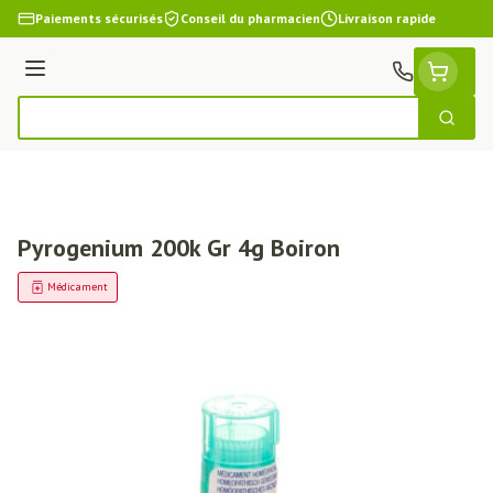
Aller au contenu
Paiements sécurisés
Conseil du pharmacien
Livraison rapide
Menu
Cherch
Rechercher
Pyrogenium 200k Gr 4g Boiron
Médicament