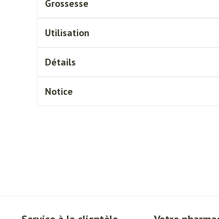
Grossesse
essoires
Masques chirurgique
Utilisation
Compléments
Répulsifs an
nutritionnels
Détails
ntation
eau irritée
Notice
Autobronzants
Rasage