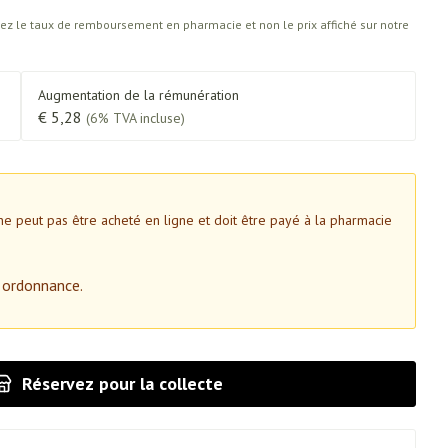
z le taux de remboursement en pharmacie et non le prix affiché sur notre
ins
Tests de diagnostic
tress
Puces et tiques
Augmentation de la rémunération
Alcootest
Gorge et bouche
€ 5,28
(6% TVA incluse)
Oreilles
érapie -
Tensiomètre
Bouche, gueule ou bec
Comprimés à sucer
ire
Bouchons d'oreilles
Test de cholestérol
ttes
Spray - solution
nsements
Nettoyage des oreilles
Cardiofréquencemètre
e peut pas être acheté en ligne et doit être payé à la pharmacie
médicaux
Gouttes auriculaires
Afficher plus
 ordonnance.
Matériel paramédical
e
Réservez
pour la collecte
Respiration et oxygène
coagulant du
Hémorroïdes
olaire
Hygiène
ie
Salle de bains
Bain et douche