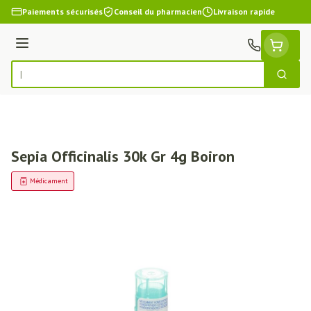
Aller au contenu
Paiements sécurisés
Conseil du pharmacien
Livraison rapide
Menu
Cherch
Rechercher
Sepia Officinalis 30k Gr 4g Boiron
Médicament