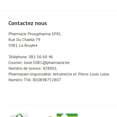
Crème, gel et sp
crevasses
Oxygène
Ampoules
Contactez nous
Callosités
Système respir
Cors
Pharmacie Proxypharma SPRL
Rue Du Chainia 79
Afficher plus
Muscles et arti
5081
La Bruyère
Aiguilles et se
Téléphone:
081 56 60 46
Courriel:
loise.5081@
pharmacie.be
Seringues
Spécifiquement
Infections
Numéro de licence:
928801
hommes
Solution injecta
Pharmacien responsable:
Antoinette et Pierre-Louis Loise
Soins du corps
Numéro TVA:
BE0898752807
Aiguilles
Déodorants
Aiguilles stylo
Poux
Soins du visage
Afficher plus
Diagnostiques