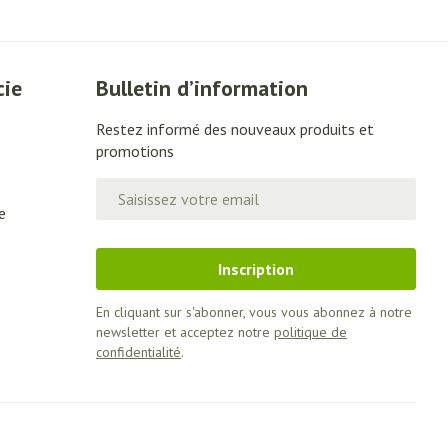
Lit
Escarres
Afficher plus
cie
Bulletin d’information
e
Voies urinaires
u soleil
Restez informé des nouveaux produits et
promotions
nxiété et
Arrêter de fumer
Adresse mail
 orthopédie:
Instruments
e
rthopédiques
t hygiène
Démaquillage et
Médicaments anti-
nettoyage
Inscription
tumoraux
 et contraception
Lait, gel, huile et crème de
En cliquant sur s'abonner, vous vous abonnez à notre
nettoyage
newsletter et acceptez notre
politique de
time
Anesthésie
confidentialité
.
Tonic - lotion
ieds
Eau micellaire
ie
Médications diverses
Yeux