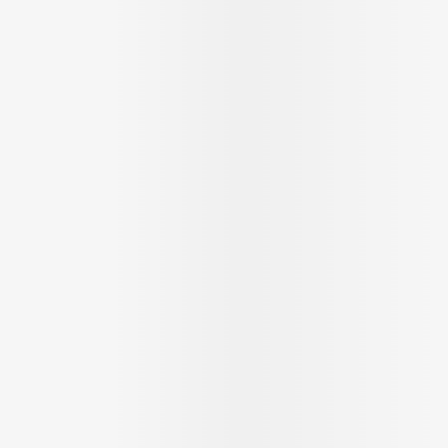
essoires
Masques chirurgique
Compléments
Répulsifs an
nutritionnels
ntation
eau irritée
Autobronzants
Rasage