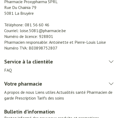
Pharmacie Proxypharma SPRL
Rue Du Chainia 79
5081
La Bruyère
Téléphone:
081 56 60 46
Courriel:
loise.5081@
pharmacie.be
Numéro de licence:
928801
Pharmacien responsable:
Antoinette et Pierre-Louis Loise
Numéro TVA:
BE0898752807
Service à la clientèle
FAQ
Votre pharmacie
A propos de nous
Liens utiles
Actualités santé
Pharmacien de
garde
Prescription
Tarifs des soins
Bulletin d’information